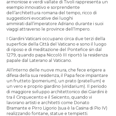
armoniose e verdi vallate di Tivoli rappresenta un
esempio innovativo e sorprendente
dell’architettura romana del tempo, ricco di
suggestioni evocative dei luoghi
ammirati dall’imperatore Adriano durante i suoi
viaggi attraverso le province dell’Impero.
I Giardini Vaticani occupano circa due terzi della
superficie della Città del Vaticano e sono il luogo
di riposo e di meditazione del Pontefice sin dal
1279, quando papa Niccolò III riportò la residenza
papale dal Laterano al Vaticano.
All’interno delle nuove mura, che fece erigere a
difesa della sua residenza, il Papa fece impiantare
un frutteto (pomerium), un prato (pratellum) e
un vero e proprio giardino (viridarium). Il periodo
di maggiore sviluppo architettonico dei Giardini è
tra il Cinquecento e il Seicento, quando vi
lavorano artisti e architetti come Donato
Bramante e Pirro Ligorio (sua è la Casina di Pio IV)
realizzando fontane, statue e tempietti.